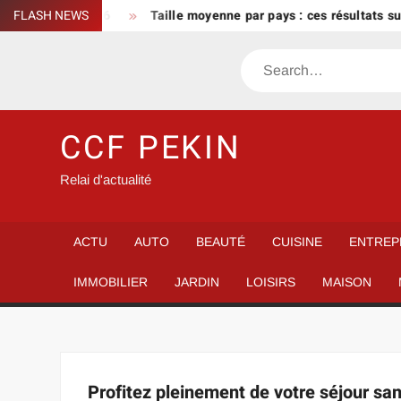
Skip
connaître en 2026
FLASH NEWS
Taille moyenne par pays : ces résultats sur
to
content
Search
CCF PEKIN
Relai d'actualité
ACTU
AUTO
BEAUTÉ
CUISINE
ENTREP
IMMOBILIER
JARDIN
LOISIRS
MAISON
Profitez pleinement de votre séjour sans