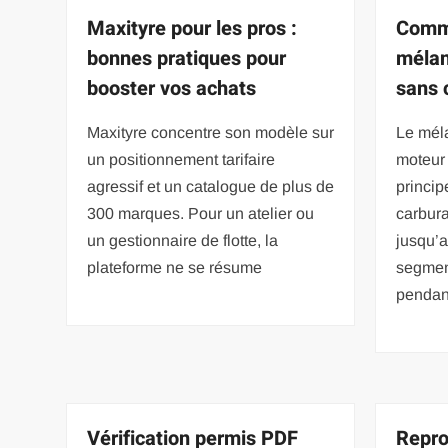
Maxityre pour les pros :
Comme
bonnes pratiques pour
mélan
booster vos achats
sans 
Maxityre concentre son modèle sur
Le mél
un positionnement tarifaire
moteur
agressif et un catalogue de plus de
princip
300 marques. Pour un atelier ou
carbura
un gestionnaire de flotte, la
jusqu’a
plateforme ne se résume
segment
pendan
Vérification permis PDF
Repr