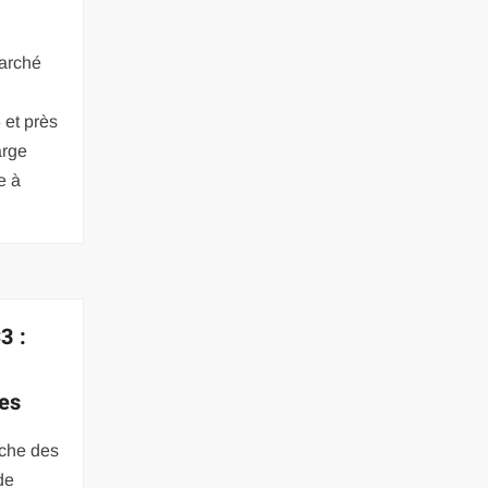
s
marché
 et près
arge
e à
3 :
ées
iche des
de