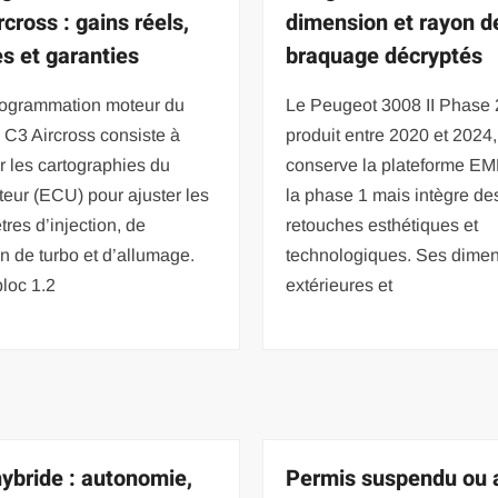
cross : gains réels,
dimension et rayon d
es et garanties
braquage décryptés
rogrammation moteur du
Le Peugeot 3008 II Phase 
 C3 Aircross consiste à
produit entre 2020 et 2024,
r les cartographies du
conserve la plateforme E
teur (ECU) pour ajuster les
la phase 1 mais intègre de
res d’injection, de
retouches esthétiques et
n de turbo et d’allumage.
technologiques. Ses dime
bloc 1.2
extérieures et
ybride : autonomie,
Permis suspendu ou 