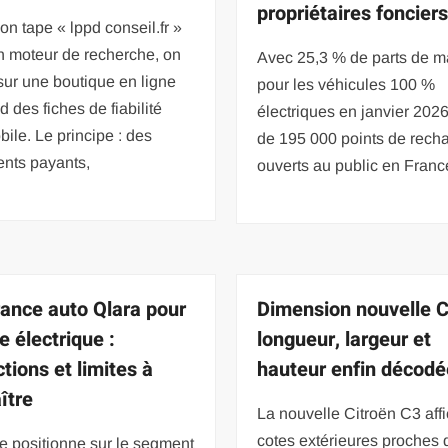
propriétaires foncier
n tape « lppd conseil.fr »
n moteur de recherche, on
Avec 25,3 % de parts de 
ur une boutique en ligne
pour les véhicules 100 %
d des fiches de fiabilité
électriques en janvier 2026
ile. Le principe : des
de 195 000 points de rech
nts payants,
ouverts au public en Franc
ance auto Qlara pour
Dimension nouvelle C
e électrique :
longueur, largeur et
tions et limites à
hauteur enfin décod
ître
La nouvelle Citroën C3 aff
cotes extérieures proches 
e positionne sur le segment