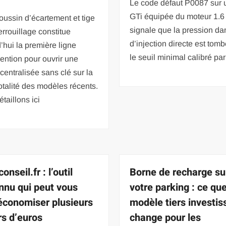
Le code défaut P0087 sur 
GTi équipée du moteur 1.
coussin d’écartement et tige
signale que la pression dan
rrouillage constitue
d’injection directe est tom
’hui la première ligne
le seuil minimal calibré par
vention pour ouvrir une
 centralisée sans clé sur la
otalité des modèles récents.
taillons ici
onseil.fr : l’outil
Borne de recharge su
nu qui peut vous
votre parking : ce que
 économiser plusieurs
modèle tiers investis
rs d’euros
change pour les