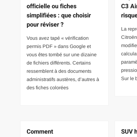
officielle ou fiches
C3 Air
simplifiées : que choisir
risqu
pour réviser ?
La rep
Citroën
Vous avez tapé « vérification
modifie
permis PDF » dans Google et
calcula
vous êtes tombé sur une dizaine
paramèt
de fichiers différents. Certains
pressio
ressemblent à des documents
Sur le 
administratifs austères, d’autres à
des fiches colorées
Comment
SUV h