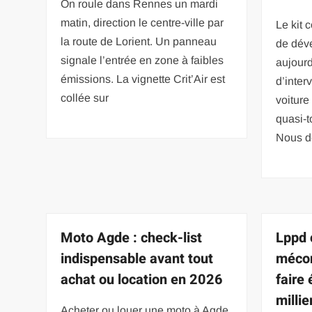
On roule dans Rennes un mardi
matin, direction le centre-ville par
Le kit 
la route de Lorient. Un panneau
de déve
signale l’entrée en zone à faibles
aujourd
émissions. La vignette Crit’Air est
d’inter
collée sur
voiture
quasi-t
Nous dé
Moto Agde : check-list
Lppd c
indispensable avant tout
mécon
achat ou location en 2026
faire
millie
Acheter ou louer une moto à Agde