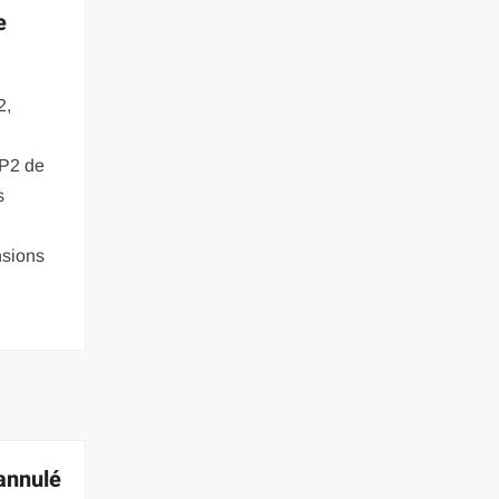
e
2,
MP2 de
s
nsions
annulé