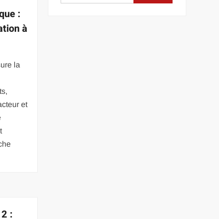
que :
tion à
ure la
ts,
acteur et
e
t
oche
2 :