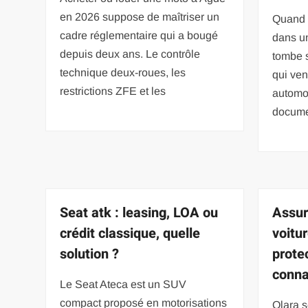
en 2026 suppose de maîtriser un
Quand o
cadre réglementaire qui a bougé
dans u
depuis deux ans. Le contrôle
tombe s
technique deux-roues, les
qui ven
restrictions ZFE et les
automob
docume
Seat atk : leasing, LOA ou
Assur
crédit classique, quelle
voitur
solution ?
protec
conna
Le Seat Ateca est un SUV
compact proposé en motorisations
Qlara s