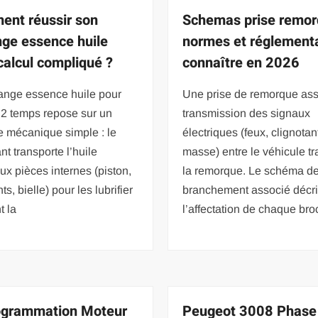
nt réussir son
Schemas prise remor
ge essence huile
normes et réglementa
calcul compliqué ?
connaître en 2026
ange essence huile pour
Une prise de remorque ass
 2 temps repose sur un
transmission des signaux
e mécanique simple : le
électriques (feux, clignotan
nt transporte l’huile
masse) entre le véhicule tr
ux pièces internes (piston,
la remorque. Le schéma d
s, bielle) pour les lubrifier
branchement associé décri
t la
l’affectation de chaque br
ogrammation Moteur
Peugeot 3008 Phase 