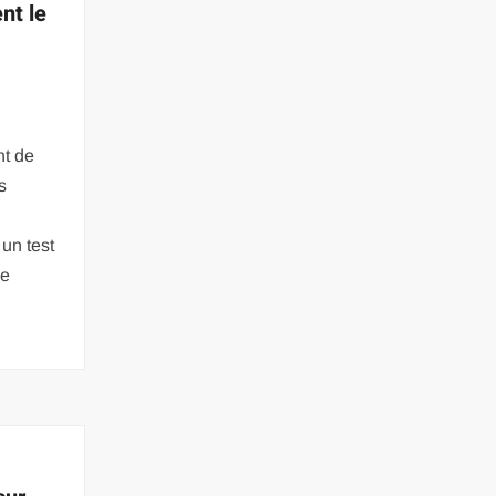
nt le
e
nt de
s
un test
pe