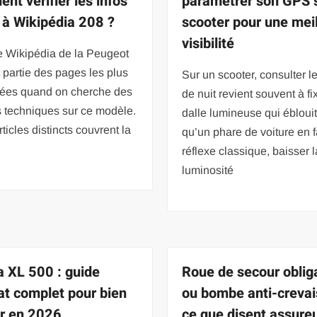
nt vérifier les infos
paramétrer son GPS 
 à Wikipédia 208 ?
scooter pour une mei
visibilité
e Wikipédia de la Peugeot
t partie des pages les plus
Sur un scooter, consulter 
tées quand on cherche des
de nuit revient souvent à fi
 techniques sur ce modèle.
dalle lumineuse qui éblouit
ticles distincts couvrent la
qu’un phare de voiture en 
réflexe classique, baisser l
luminosité
 XL 500 : guide
Roue de secour oblig
at complet pour bien
ou bombe anti-crevai
ir en 2026
ce que disent assureu