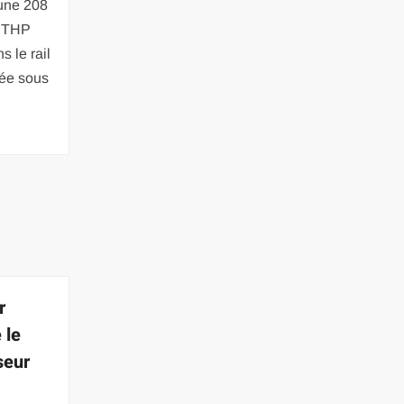
une 208
6 THP
s le rail
bée sous
r
 le
seur