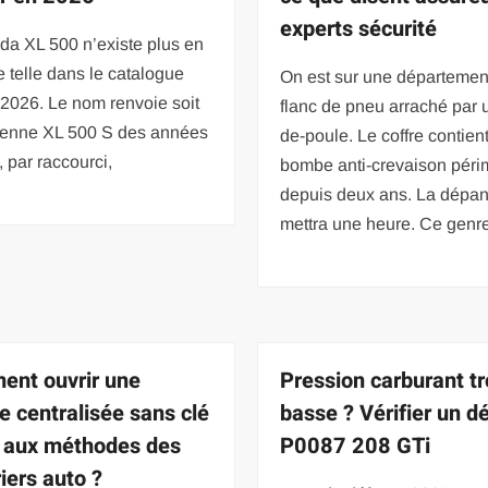
experts sécurité
da XL 500 n’existe plus en
e telle dans le catalogue
On est sur une départemen
2026. Le nom renvoie soit
flanc de pneu arraché par 
cienne XL 500 S des années
de-poule. Le coffre contien
, par raccourci,
bombe anti-crevaison pér
depuis deux ans. La dépa
mettra une heure. Ce genr
nt ouvrir une
Pression carburant t
re centralisée sans clé
basse ? Vérifier un d
 aux méthodes des
P0087 208 GTi
iers auto ?