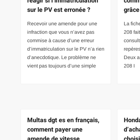
réagir si l’immatriculation
comme
sur le PV est erronée ?
grâce
Recevoir une amende pour une
La fich
infraction que vous n’avez pas
208 fai
commise à cause d’une erreur
consul
d’immatriculation sur le PV n’a rien
repères
d’anecdotique. Le problème ne
Deux ar
vient pas toujours d’une simple
208 I
Multas dgt es en français,
Honda
comment payer une
d’ach
amende de vitesse
chois