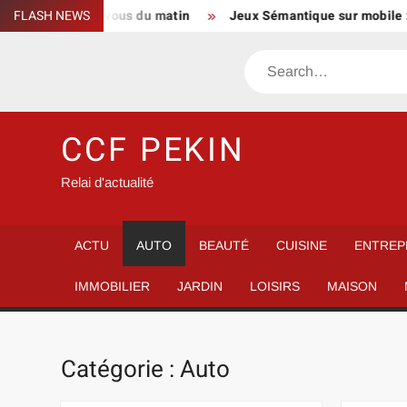
Skip
es rendez-vous du matin
FLASH NEWS
Jeux Sémantique sur mobile : les app
to
content
Search
CCF PEKIN
Relai d'actualité
ACTU
AUTO
BEAUTÉ
CUISINE
ENTREP
IMMOBILIER
JARDIN
LOISIRS
MAISON
Catégorie :
Auto