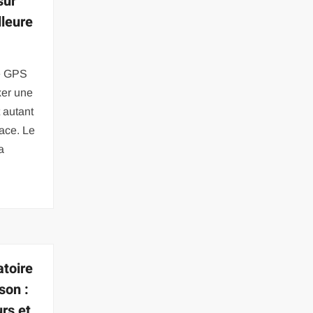
sur
lleure
le GPS
xer une
 autant
face. Le
a
atoire
son :
rs et