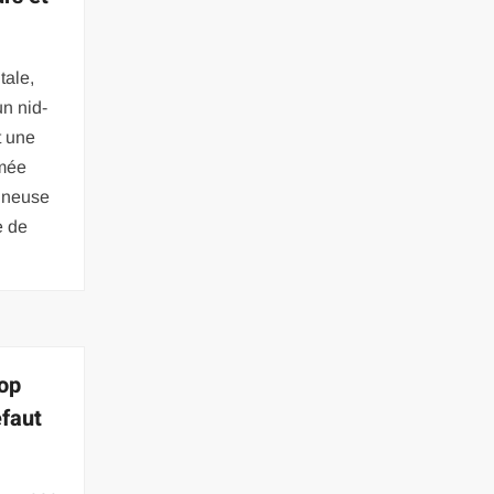
tale,
un nid-
t une
imée
nneuse
e de
rop
éfaut