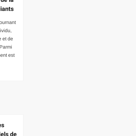
diants
tournant
ividu,
 et de
 Parmi
ment est
es
iels de