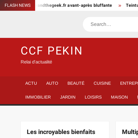
Skip
 thebeautyandthegeek.fr avant-après bluffante
FLASH NEWS
Teinture homm
to
content
Search
CCF PEKIN
Relai d'actualité
ACTU
AUTO
BEAUTÉ
CUISINE
ENTREP
IMMOBILIER
JARDIN
LOISIRS
MAISON
Les incroyables bienfaits
Multi