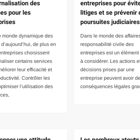
rnalisation des
entreprises pour évite
ces pour les
litiges et se prévenir
prises
poursuites judiciaires
e monde dynamique des
Dans le monde des affaires
s d’aujourd’hui, de plus en
responsabilité civile des
entreprises choisissent
entreprises est un élément 
naliser certains services
à considérer. Les actions e
éliorer leur efficacité et
décisions prises par une
oductivité. Contrôler les
entreprise peuvent avoir d
optimiser l’utilisation des
conséquences légales gra
rces,
opper une attitude
Les nombreux atouts 