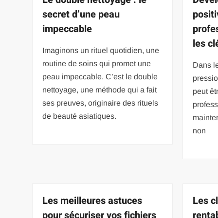
secret d’une peau
posit
impeccable
profe
les cl
Imaginons un rituel quotidien, une
routine de soins qui promet une
Dans le
peau impeccable. C’est le double
pressio
nettoyage, une méthode qui a fait
peut êt
ses preuves, originaire des rituels
profes
de beauté asiatiques.
mainten
non
Les meilleures astuces
Les c
pour sécuriser vos fichiers
rentab