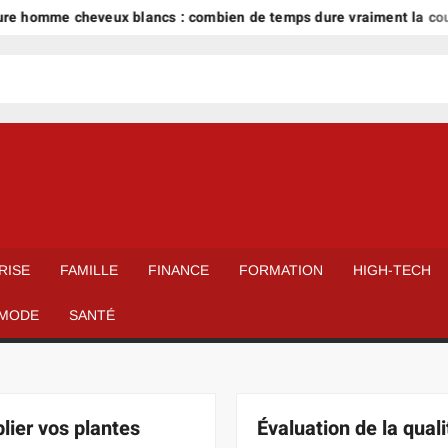
e cheveux blancs : combien de temps dure vraiment la couleur ?
RISE
FAMILLE
FINANCE
FORMATION
HIGH-TECH
MODE
SANTÉ
plier vos plantes
Évaluation de la quali