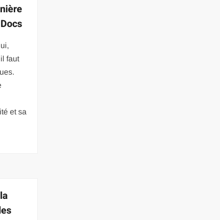
nière
 Docs
ui,
l faut
ques.
e
ité et sa
la
des