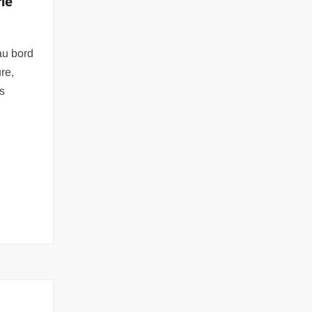
rie
au bord
re,
s