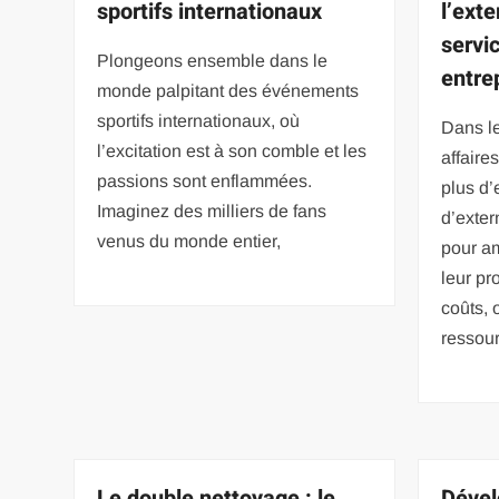
sportifs internationaux
l’exte
servi
Plongeons ensemble dans le
entre
monde palpitant des événements
sportifs internationaux, où
Dans l
l’excitation est à son comble et les
affaire
passions sont enflammées.
plus d’
Imaginez des milliers de fans
d’exter
venus du monde entier,
pour am
leur pr
coûts, 
ressou
Le double nettoyage : le
Dével