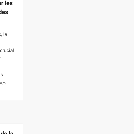
r les
 des
, la
crucial
t
es
ves,
de la