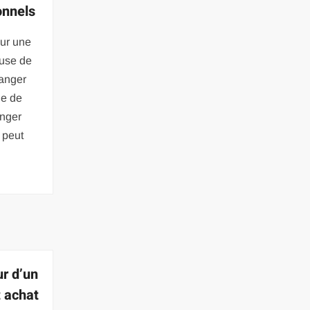
onnels
ur une
euse de
manger
ue de
anger
 peut
ur d’un
t achat