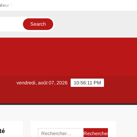
Bois de chauffage Tarn : des bûches locales à prix compétitifs
vendredi, août 07, 2026
10:56:11 PM
té
Rechercher :