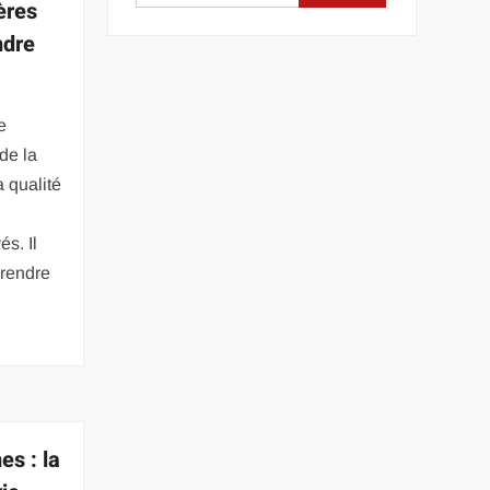
ères
ndre
e
 de la
a qualité
r
és. Il
prendre
es : la