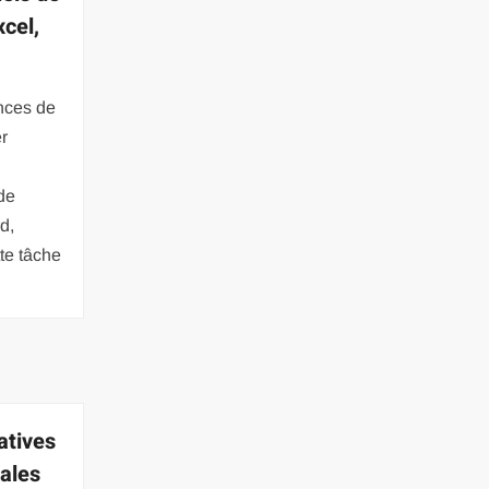
cel,
nces de
r
 de
d,
tte tâche
atives
ales